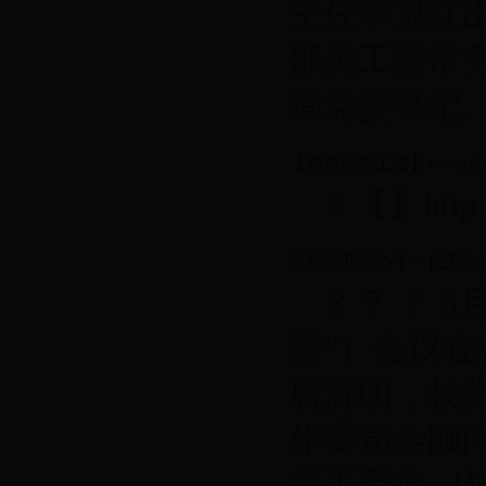
主任李卫红
部关工委常
局党委书记、..
【教育部关工委】www.63
？【】http://
我校召开关心下一代工作
？？ ？ 
委”）会议
唐辉明，校
作委员会顾问
关工委办...[