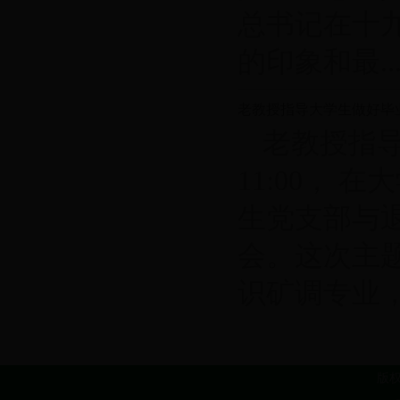
总书记在十
的印象和最...
老教授指导大学生做好毕
老教授指导大
11:00，
生党支部与
会。这次主
识矿调专业，..
版权