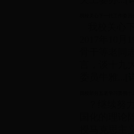
我校关心下一代工作委员
我校关心
2017年1
骨干等老同
言，谈十九
委员牛雅...[
我校部分五老学习贯彻十
？继续努
国化的理论
授马克思主义