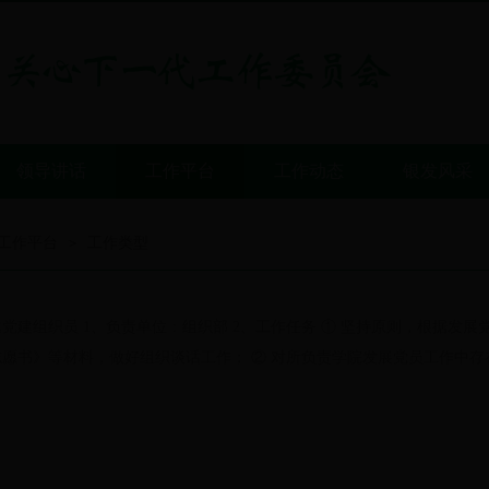
领导讲话
工作平台
工作动态
银发风采
工作平台
工作类型
>
党建组织员 1、负责单位：组织部 2、工作任务 ① 坚持原则，根据发
愿书》等材料，做好组织谈话工作； ② 对所负责学院发展党员工作中存在