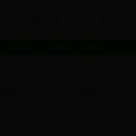
中文版
ENGLISH
|
成绩荣誉
公告通知
联系我们
2013-09-17
展党员的程序和标准，认真审核党支部培养发展党员的程序和
的问题，及时向学院（课部）...[
详细
]