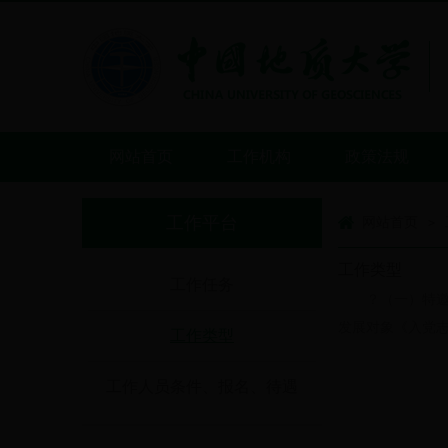
网站首页
工作机构
政策法规
工作平台
网站首页
>
工作类型
工作任务
？（一）特邀
发展对象《入党志
工作类型
工作人员条件、报名、待遇