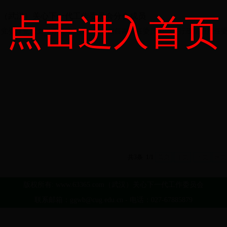
5.com（武汉）关心下一代工作委员会分会成员
点击进入首页
分党委（党总支、直属党支部）书记担任副主任委员由一名行政副职担任委
共3条 1/1
首页
上页
下页
尾页
版权所有: www.63365.com（武汉）关心下一代工作委员会
联系邮箱：ggwb@cug.edu.cn - 电话：027-67885879