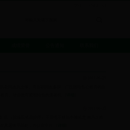
中文版
ENGLISH
|
成绩荣誉
公告通知
联系我们
2011-06-25
导下、以老同志为主体、有在职同志参加、广泛团结热心教育的自
育、社会教育紧密结合的重要机...[
详细
]
2011-06-25
委 员:（按姓氏笔画排序）王汉鸣王林清牛雅莉龙 梅吕占峰
离退休干部处，办公室主任...[
详细
]