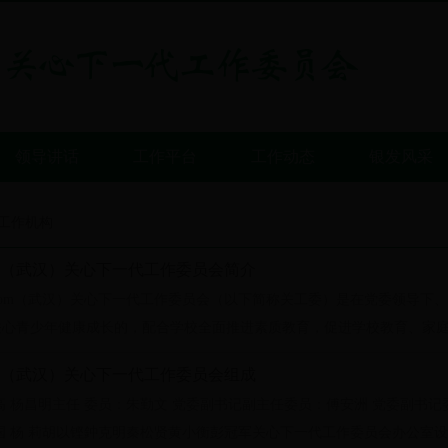
领导讲话
工作平台
工作动态
银发风采
工作机构
5.com（武汉）关心下一代工作委员会简介
365.com（武汉）关心下一代工作委员会（以下简称关工委）是在党委领
心青少年健康成长的，配合学校全面推进素质教育，促进学校教育、家庭教
5.com（武汉）关心下一代工作委员会组成
高 杨昌明主任 委员：朱勤文 党委副书记副主任委员：傅安洲 党委副书记
国 杨 莉胡以铿鈡克明秦松贤黄小衡彭冠军关心下一代工作委员会办公室设在