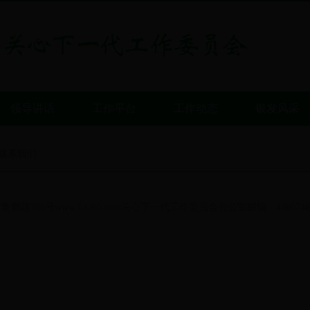
领导讲话
工作平台
工作动态
银发风采
联系我们
路388号www.63365.com关心下一代工作委员会办公室邮编：430074联系邮箱：g