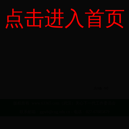
点击进入首页
共0条 0/0
版权所有: www.63365.com（武汉）关心下一代工作委员会
联系邮箱：ggwb@cug.edu.cn - 电话：027-67885879