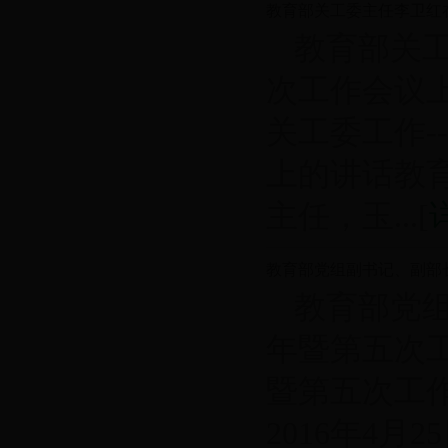
教育部关工委主任李卫红
教育部关
次工作会议
关工委工作-
上的讲话教育
主任，玉...[
教育部党组副书记、副部长
教育部党
年暨第五次
暨第五次工
2016年4