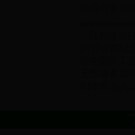
很高兴参加纪..
顾秀莲主任在纪念教育部
顾秀莲主
的讲话在纪
话中国关工委
天应邀参加
到非常高兴...
版权