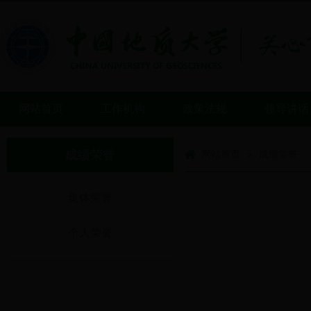
网站首页
工作机构
政策法规
领导讲话
成绩荣誉
网站首页
成绩荣誉
>
集体荣誉
个人荣誉