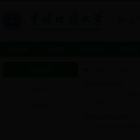
网站首页
工作机构
政策法规
领导讲话
成绩荣誉
网站首页
成绩荣誉
>
>
退休老教授程祖依
集体荣誉
内容提要： 退休教师程
队”。[
详细
]
个人荣誉
退休教员吕维先教授
以退休教员吕维先教授为