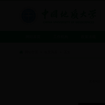
网站首页
工作机构
政策法规
网站首页
银发风采
正文
>
>
发布时间：20