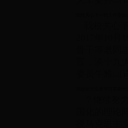
我校关心下一代工作委员
我校关心
2017年1
骨干等老同
言，谈十九
委员牛雅...[
我校部分五老学习贯彻十
？继续努
国化的理论
授马克思主义