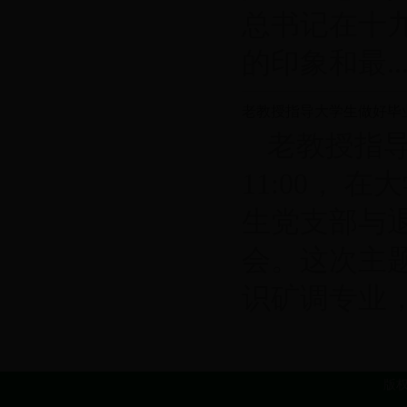
总书记在十
的印象和最...
老教授指导大学生做好毕
老教授指导大
11:00，
生党支部与
会。这次主
识矿调专业，..
版权