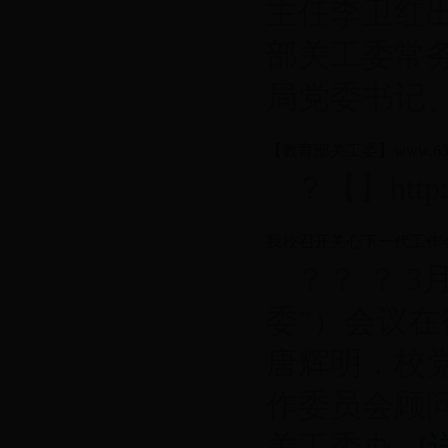
主任李卫红
部关工委常
局党委书记、..
【教育部关工委】www.63
？【】http://
我校召开关心下一代工作
？？ ？ 
委”）会议
唐辉明，校
作委员会顾问
关工委办...[