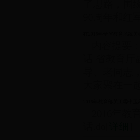
了思路，围
90周年和红军长
在2016年全省教育系统
内容提要：
话 省教育厅
导、老同志
大家聚在一起
2016年教育部关工委李
2016年
话.do[
详细
]