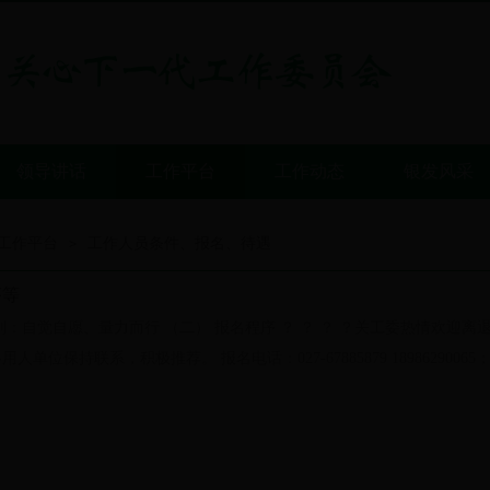
领导讲话
工作平台
工作动态
银发风采
工作平台
工作人员条件、报名、待遇
>
序等
则：自觉自愿、量力而行 （二） 报名程序 ？ ？ ？ ？关工委热情欢
单位保持联系，积极推荐。 报名电话：027-67885879 18986290065