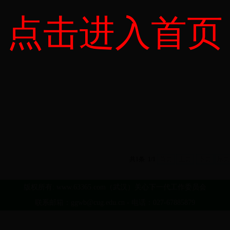
点击进入首页
共1条 1/1
首页
上页
下页
尾页
版权所有: www.63365.com（武汉）关心下一代工作委员会
联系邮箱：ggwb@cug.edu.cn - 电话：027-67885879