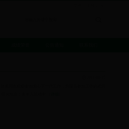
中文版
ENGLISH
|
成绩荣誉
公告通知
联系我们
2011-06-25
迎离退休老同志积极参加关心下一代工作，为报名参加工作的老同
； 报名地点：老年人活动中...[
详细
]