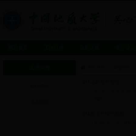
网站首页
工作机构
政策法规
领导讲话
成绩荣誉
网站首页
成绩荣誉
>
>
退休老教授程祖依
集体荣誉
内容提要： 退休教师程
队”。[
详细
]
个人荣誉
退休教员吕维先教授
以退休教员吕维先教授为