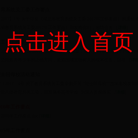
省教育系统关工委工作要点
2017】1号 关于印发《湖北省教育系统关工委 2017年工作要点》的通
省教育系统关工委2017年工作要点》印发给你们，请结合各...[
详细
]
点击进入首页
关工委工作要点.wps
2017年工作要点 2017年工作的总体思路是：深入学习贯彻党的十八
坚持服务青少年的正确方向，紧紧围绕立德树人的根本任务，以培...[
详
7院士回母校活动通知
17〔2017〕4号 关于教育系统关工委全面开展 “院士回母校”“杰出老校
设兵团教育局关工委，部直属各高等学校: 为深入贯彻落实...[
详细
]
016年工作要点
16年工作要点.doc [
详细
]
015年工作要点