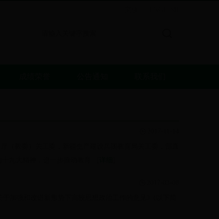
中文版
ENGLISH
|
成绩荣誉
公告通知
联系我们
2017-11-14
育厅（教委）关工委，新疆生产建设兵团教育局关工委，部直
十九大精神，进一步推动教育...[
详细
]
2017-03-08
关于加强和改进新形势下高校思想政治工作的意见》(以下简