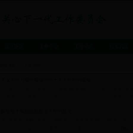
领导讲话
工作平台
工作动态
银发风采
政策法规
上级文件
>
关于深入学习宣传贯彻党的十九大精神的通知
委关于深入学习宣传贯彻党的十九大精神的通知各省、自治区、直辖市教
委, 部关工委各直属中心,《心系下一代》杂志社:为深入学习宣传贯彻党的
进新形势下高校思想政治工作的意见
和改进新形势下高校思想政治工作的意见》解读 中共中央、国务院印发《
见》分为七个部分： 一、重要意义和总体要求; 二、强化思想...[
详细
]