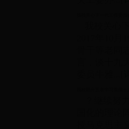
我校关心下一代工作委员
我校关心
2017年1
骨干等老同
言，谈十九
委员牛雅...[
我校部分五老学习贯彻十
？继续努
国化的理论
授马克思主义