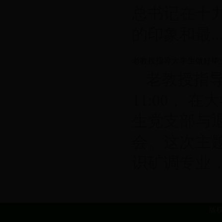
总书记在十
的印象和最...
老教授指导大学生做好毕
老教授指导大
11:00，
生党支部与
会。这次主
识矿调专业，..
版权