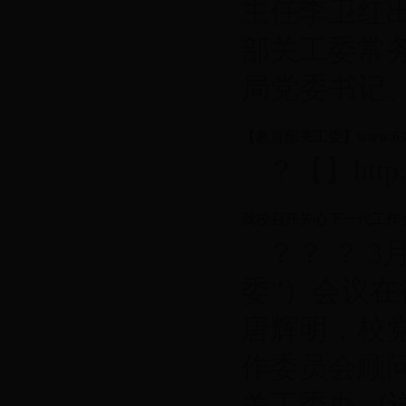
主任李卫红
部关工委常
局党委书记、..
【教育部关工委】www.63
？【】http://
我校召开关心下一代工作
？？ ？ 
委”）会议
唐辉明，校
作委员会顾问
关工委办...[