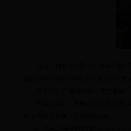
最后，刘老师与同学们进行了面对
的认识逐一地对同学们的问题进行了耐
下
，并寄语
学子
“
勤能补拙
，天道酬勤
”
座谈结束后，同学们纷纷
表示
通过
对未来发展也有了更明确的目标。
附
：刘庆生老师科学网
博客
http://blog.scien