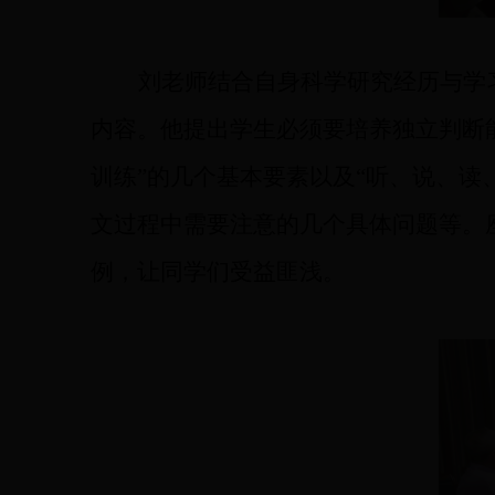
刘老师结合自身
科学研究经历与学
内容。他提出学生必须要培养独立判断
训练
”
的几个
基本要素
以及
“
听、说、
读
文过程中需要注意的几个具体问题
等。
例，让同学们受益匪浅。