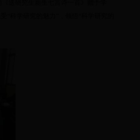
的《送研究生新生七言诗一首》赠予
学
感受
“
科学研究的
魅力
”
，
领悟
“
科学研究的