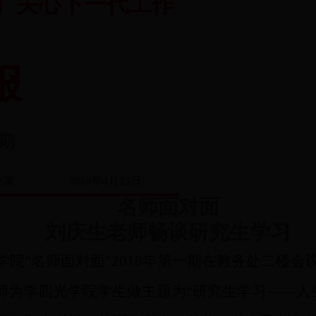
（武汉）关心下一代工作
报
期
关工委办公室
2018年4月23日
名师
面对面
刘庆生
老师
畅谈研究生
学习
学院
“名师面对面”2018年第一期在教务处二楼
师为李四光学院学生做主题为
“
研究生学习
——
人