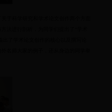
了
关于
科学研究和学术论文创作两个方面
与方法进行
剖析，
为同学们提出了
“
学术
指出了
学术论文创作的核心以及撰写论
内外名师大家的例子，还从身边的同学举