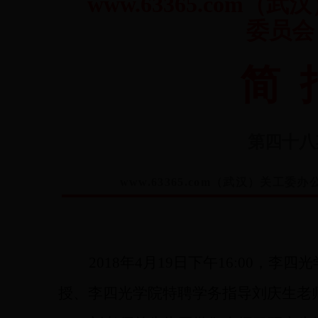
www.63365.com
委员会
简 
第四十八
www.63365.com（武汉）
2018年4月19
日
下午
16:
00
，李四光
授
、
李四光学院
特聘学务指导
刘庆生老