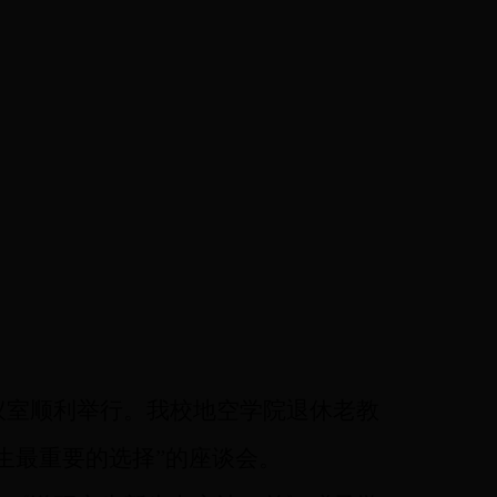
会议室顺利举行。我校地空学院退休老教
生最重要的选择
”
的座谈会。