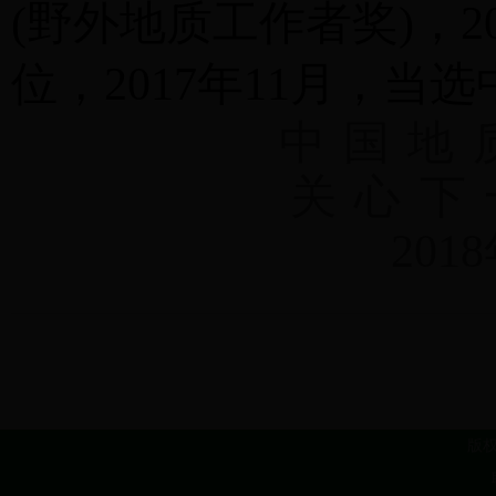
(野外地质工作者奖)，2
位，2017年11月，
中
国
地
关
心
下
201
版权